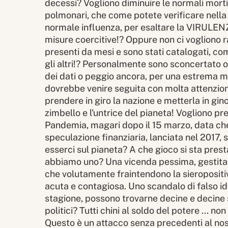
decessi? Vogliono diminuire le normali morti
polmonari, che come potete verificare nella 
normale influenza, per esaltare la VIRULE
misure coercitive!? Oppure non ci vogliono r
presenti da mesi e sono stati catalogati, c
gli altri!? Personalmente sono sconcertato o 
dei dati o peggio ancora, per una estrema m
dovrebbe venire seguita con molta attenzione
prendere in giro la nazione e metterla in ginoc
zimbello e l'untrice del pianeta! Vogliono p
Pandemia, magari dopo il 15 marzo, data che 
speculazione finanziaria, lanciata nel 2017,
esserci sul pianeta? A che gioco si sta pre
abbiamo uno? Una vicenda pessima, gestita c
che volutamente fraintendono la sieropositivi
acuta e contagiosa. Uno scandalo di falso ide
stagione, possono trovarne decine e decine se
politici? Tutti chini al soldo del potere ... n
Questo è un attacco senza precedenti al no