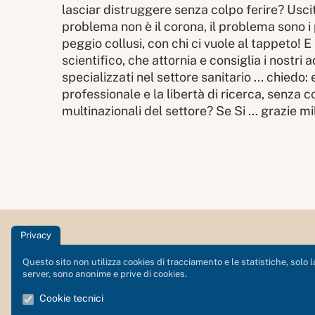
lasciar distruggere senza colpo ferire? Uscite
problema non è il corona, il problema sono i p
peggio collusi, con chi ci vuole al tappeto! 
scientifico, che attornia e consiglia i nostri a
specializzati nel settore sanitario ... chiedo
professionale e la libertà di ricerca, senza c
multinazionali del settore? Se Si ... grazie mi
Privacy
Centro Olistico Alta Pusteria
Questo sito non utilizza cookies di tracciamento e le statistiche, solo l
server, sono anonime e prive di cookies.
Via Rainer 8 - 39038
Cookie tecnici
San Candido - Innichen (BZ)