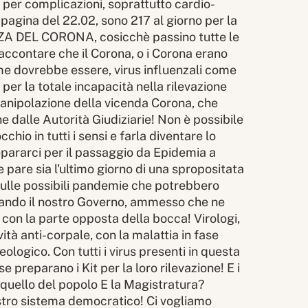
 per complicazioni, soprattutto cardio-
pagina del 22.02, sono 217 al giorno per la
NZA DEL CORONA, cosicchè passino tutte le
accontare che il Corona, o i Corona erano
ome dovrebbe essere, virus influenzali come
per la totale incapacità nella rilevazione
anipolazione della vicenda Corona, che
 dalle Autorità Giudiziarie! Non è possibile
chio in tutti i sensi e farla diventare lo
repararci per il passaggio da Epidemia a
pare sia l'ultimo giorno di una spropositata
 sulle possibili pandemie che potrebbero
stando il nostro Governo, ammesso che ne
on la parte opposta della bocca! Virologi,
tà anti-corpale, con la malattia in fase
ologico. Con tutti i virus presenti in questa
 preparano i Kit per la loro rilevazione! E i
on quello del popolo E la Magistratura?
stro sistema democratico! Ci vogliamo