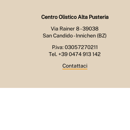
Da Ippona, un berbero
di
Roberto Slaviero
Centro Olistico Alta Pusteria
24/04/2025
Aprile non ti scoprire
Via Rainer 8 - 39038
di
Roberto Slaviero
San Candido - Innichen (BZ)
22/03/2025
P.iva: 03057270211
Rauwolfia serpentina e truffatori
Tel. +39 0474 913 142
odierni
di
Roberto Slaviero
Contattaci
07/03/2025
Vaneggiamenti
di
Roberto Slaviero
19/02/2025
Risveglio a schiaffoni
di
Roberto Slaviero
22/01/2025
Illusione realistica