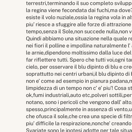
terrestri,terminando il suo completo sviluppo
la regina viene fecondata dai fuchi,ma dove?
esiste il volo nuziale,ossia la regina vola in al
piu’ riesce a sfuggire alle forze di attrazione
tempo,senza il Sole,non succede nulla,non v
Quindi abbiamo una situazione nella quale r
nei fiori il polline e impollina naturalmente 
le arnie,dipendono moltissimo dalla luce de
far riflettere tutti. Spero che tutti voi,ogni t
cielo, per osservare il blu dipinto di blu e cr
soprattutto nei centri urbani,il blu dipinto di
non e’ come ad esempio in pianura padana,
limpidezza di un tempo non c’ e’ piu’! Cosa
ok,fumi industriali,auto etc,polveri sottili,
notano, sono i pericoli che vengono dall’ alto,
spesso,principalmente in assenza di vento,un
che ofusca il sole,che crea una specie di fi
piu’ difficile la respirazione,nonche’ creando
Svariate sono le ipotesi adotte per tale situa