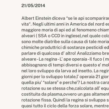
21/05/2014
Albert Einstein diceva “se le api scomparira
vita“. Negli ultimi anni in America del nord 
maggiore moria di api ed al fenomeno chia
alveari ( SSA o CCD in inglese),nel quale co
sono molte diatribe sulla causa di tale mor
chimiche produttrici di sostanze pesticidi ed 
parlare di qualcosa d’ altro! Analizziamo brev
alveare - La regina - L’ ape operaia - Il fuco 
abbisognano di tempi diversi e questo e’ mol
nel loro sviluppo da larva ad insetto. La regi
giorni per lo sviluppo totale,l’ operaia 21 gior
quella piu’ “solare” e perche’? La nostra car
rotazione su se stessa che,calcolata all’ equa
costituita da plasma,ovvero un gas altamente
rotazione fissa. Quindi la regina si sviluppa s
quasi tutto il ciclo della forza solare, mentre 