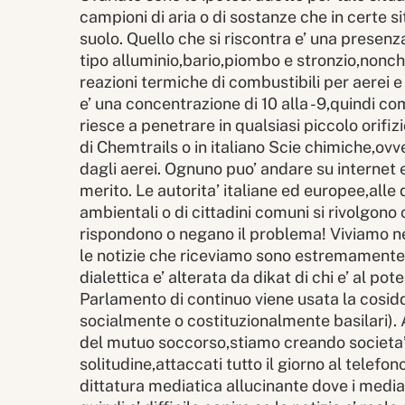
campioni di aria o di sostanze che in certe s
suolo. Quello che si riscontra e’ una presen
tipo alluminio,bario,piombo e stronzio,nonche
reazioni termiche di combustibili per aerei e
e’ una concentrazione di 10 alla -9,quindi c
riesce a penetrare in qualsiasi piccolo orifizi
di Chemtrails o in italiano Scie chimiche,ov
dagli aerei. Ognuno puo’ andare su internet e 
merito. Le autorita’ italiane ed europee,alle
ambientali o di cittadini comuni si rivolgo
rispondono o negano il problema! Viviamo neg
le notizie che riceviamo sono estremamente fi
dialettica e’ alterata da dikat di chi e’ al p
Parlamento di continuo viene usata la cosid
socialmente o costituzionalmente basilari).
del mutuo soccorso,stiamo creando societa’ d
solitudine,attaccati tutto il giorno al telef
dittatura mediatica allucinante dove i medi