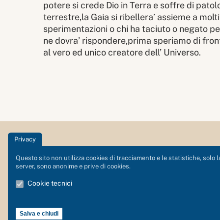
potere si crede Dio in Terra e soffre di patol
terrestre,la Gaia si ribellera’ assieme a molti
sperimentazioni o chi ha taciuto o negato p
ne dovra’ rispondere,prima speriamo di fronte
al vero ed unico creatore dell’ Universo.
Privacy
Centro Olistico Alta Pusteria
Questo sito non utilizza cookies di tracciamento e le statistiche, solo l
server, sono anonime e prive di cookies.
Via Rainer 8 - 39038
Cookie tecnici
San Candido - Innichen (BZ)