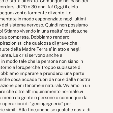
le od e’ stata alterata. Comunque nel caso dei
cordarsi di 20 o 30 anni fa! Oggi il cielo
i acquazzoni o tormente di vento. Le
umentate in modo esponenziale negli ultimi
llo del sistema nervoso. Quindi non possiamo
! Stiamo vivendo in una realta’ tossica,che
 acqua compresa. Dobbiamo renderci
irazionisti,che qualcosa di grave,che
lute della Madre Terra e’ in atto e negli
lenta. Le crisi servono anche a
i in modo tale che le persone non siano in
torno a loro,perche’ troppo subissate di
 dobbiamo imparare a prenderci una parte
nche cosa accade fuori da noi e dalla nostra
azione per i fenomeni naturali. Viviamo in un
re che oltre all’ inquinamento normale,vi
uti o meno da gente o persone o comunque da
in operazioni di “geoingegneria” per
ie simili. Alla fine,anche se qualche casta di