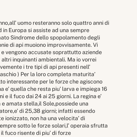
nno,all’ uomo resteranno solo quattro anni di
ed in Europa si assiste ad una sempre
mato Sindrome dello spopolamento degli
lonie di api muoiono improvvisamente. Vi
ia e vengono accusate soprattutto aziende
altri inquinanti ambientali. Ma io vorrei
emente i tre tipi di api presenti nell’
( maschio ) Per la loro completa maturita’
to interessante per le forze che agiscono
na e’ quella che resta piu’ larva e impiega 16
ni e il fuco dai 24 ai 25 giorni. La regina e’
a e amata stella,il Sole,possiede una
tore,e’ di 25,38 giorni; infatti essendo
 ionizzato, non ha una velocita’ di
empre sotto le forze solari,l’ operaia sfrutta
il fuco risente di piu’ di forze