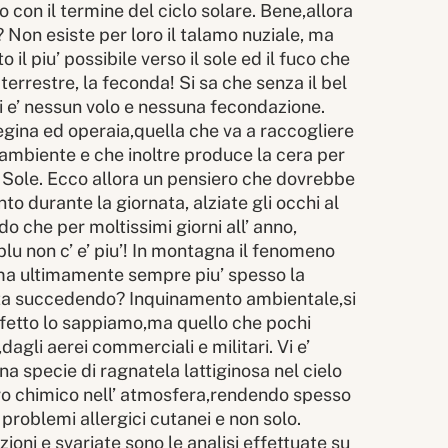
 con il termine del ciclo solare. Bene,allora
 Non esiste per loro il talamo nuziale, ma
to il piu’ possibile verso il sole ed il fuco che
 terrestre, la feconda! Si sa che senza il bel
i e’ nessun volo e nessuna fecondazione.
egina ed operaia,quella che va a raccogliere
l’ ambiente e che inoltre produce la cera per
l Sole. Ecco allora un pensiero che dovrebbe
anto durante la giornata, alziate gli occhi al
edo che per moltissimi giorni all’ anno,
 blu non c’ e’ piu’! In montagna il fenomeno
ma ultimamente sempre piu’ spesso la
 sta succedendo? Inquinamento ambientale,si
perfetto lo sappiamo,ma quello che pochi
dagli aerei commerciali e militari. Vi e’
a specie di ragnatela lattiginosa nel cielo
ltro chimico nell’ atmosfera,rendendo spesso
 problemi allergici cutanei e non solo.
zioni e svariate sono le analisi effettuate su