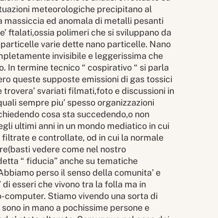
ituazioni meteorologiche precipitano al
za massiccia ed anomala di metalli pesanti
’ ftalati,ossia polimeri che si sviluppano da
 particelle varie dette nano particelle. Nano
ompletamente invisibile e leggerissima che
o. In termine tecnico “ cospirativo “ si parla
vero queste supposte emissioni di gas tossici
trovera’ svariati filmati,foto e discussioni in
 quali sempre piu’ spesso organizzazioni
no chiedendo cosa sta succedendo,o non
li ultimi anni in un mondo mediatico in cui
ltrate e controllate, od in cui la normale
otere(basti vedere come nel nostro
detta “ fiducia” anche su tematiche
 Abbiamo perso il senso della comunita’ e
i esseri che vivono tra la folla ma in
ono-computer. Stiamo vivendo una sorta di
a sono in mano a pochissime persone e