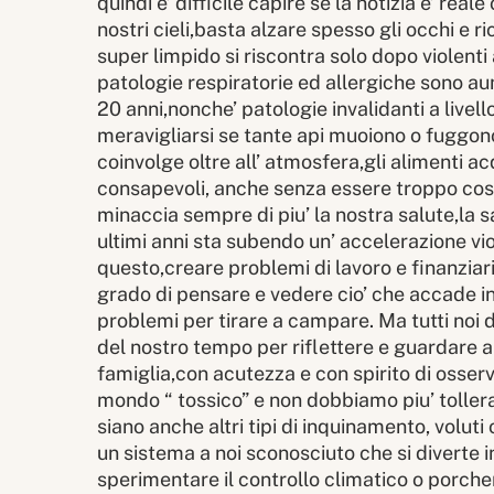
quindi e’ difficile capire se la notizia e’ rea
nostri cieli,basta alzare spesso gli occhi e ri
super limpido si riscontra solo dopo violent
patologie respiratorie ed allergiche sono a
20 anni,nonche’ patologie invalidanti a live
meravigliarsi se tante api muoiono o fuggono
coinvolge oltre all’ atmosfera,gli alimenti
consapevoli, anche senza essere troppo cosp
minaccia sempre di piu’ la nostra salute,la sa
ultimi anni sta subendo un’ accelerazione vio
questo,creare problemi di lavoro e finanziar
grado di pensare e vedere cio’ che accade in
problemi per tirare a campare. Ma tutti noi
del nostro tempo per riflettere e guardare a
famiglia,con acutezza e con spirito di osserv
mondo “ tossico” e non dobbiamo piu’ tollera
siano anche altri tipi di inquinamento, vol
un sistema a noi sconosciuto che si diverte 
sperimentare il controllo climatico o porcher