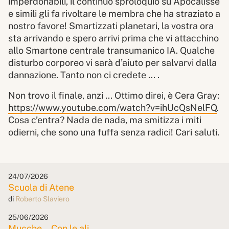
imperdonabili, il continuo sproloquio su Apocalisse
e simili gli fa rivoltare le membra che ha straziato a
nostro favore! Smartizzati planetari, la vostra ora
sta arrivando e spero arrivi prima che vi attacchino
allo Smartone centrale transumanico IA. Qualche
disturbo corporeo vi sarà d’aiuto per salvarvi dalla
dannazione. Tanto non ci credete ... .
Non trovo il finale, anzi ... Ottimo direi, è Cera Gray:
https://www.youtube.com/watch?v=ihUcQsNelFQ
.
Cosa c’entra? Nada de nada, ma smitizza i miti
odierni, che sono una fuffa senza radici! Cari saluti.
24/07/2026
Scuola di Atene
di
Roberto Slaviero
25/06/2026
Mucche... Con le ali