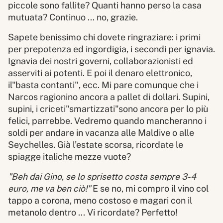
piccole sono fallite? Quanti hanno perso la casa
mutuata? Continuo ... no, grazie.
Sapete benissimo chi dovete ringraziare: i primi
per prepotenza ed ingordigia, i secondi per ignavia.
Ignavia dei nostri governi, collaborazionisti ed
asserviti ai potenti. E poi il denaro elettronico,
il"basta contanti", ecc. Mi pare comunque che i
Narcos ragionino ancora a pallet di dollari. Supini,
supini, i criceti"smartizzati"sono ancora per lo più
felici, parrebbe. Vedremo quando mancheranno i
soldi per andare in vacanza alle Maldive o alle
Seychelles. Già l’estate scorsa, ricordate le
spiagge italiche mezze vuote?
"Beh dai Gino, se lo sprisetto costa sempre 3-4
euro, me va ben ciò!"
E se no, mi compro il vino col
tappo a corona, meno costoso e magari con il
metanolo dentro ... Vi ricordate? Perfetto!