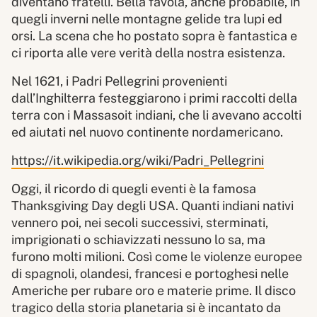
diventano fratelli. Bella favola, anche probabile, in
quegli inverni nelle montagne gelide tra lupi ed
orsi. La scena che ho postato sopra è fantastica e
ci riporta alle vere verità della nostra esistenza.
Nel 1621, i Padri Pellegrini provenienti
dall’Inghilterra festeggiarono i primi raccolti della
terra con i Massasoit indiani, che li avevano accolti
ed aiutati nel nuovo continente nordamericano.
https://it.wikipedia.org/wiki/Padri_Pellegrini
Oggi, il ricordo di quegli eventi è la famosa
Thanksgiving Day degli USA. Quanti indiani nativi
vennero poi, nei secoli successivi, sterminati,
imprigionati o schiavizzati nessuno lo sa, ma
furono molti milioni. Così come le violenze europee
di spagnoli, olandesi, francesi e portoghesi nelle
Americhe per rubare oro e materie prime. Il disco
tragico della storia planetaria si è incantato da