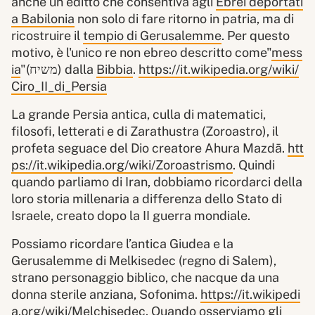
anche un editto che consentiva agli
Ebrei deportati
a Babilonia
non solo di fare ritorno in patria, ma di
ricostruire il
tempio di Gerusalemme
. Per questo
motivo, è l'unico re non ebreo descritto come"
mess
ia
"(משיח) dalla
Bibbia
.
https://it.wikipedia.org/wiki/
Ciro_II_di_Persia
La grande Persia antica, culla di matematici,
filosofi, letterati e di Zarathustra (Zoroastro), il
profeta seguace del Dio creatore Ahura Mazdā.
htt
ps://it.wikipedia.org/wiki/Zoroastrismo
. Quindi
quando parliamo di Iran, dobbiamo ricordarci della
loro storia millenaria a differenza dello Stato di
Israele, creato dopo la II guerra mondiale.
Possiamo ricordare l’antica Giudea e la
Gerusalemme di Melkisedec (regno di Salem),
strano personaggio biblico, che nacque da una
donna sterile anziana, Sofonima.
https://it.wikipedi
a.org/wiki/Melchisedec
. Quando osserviamo gli