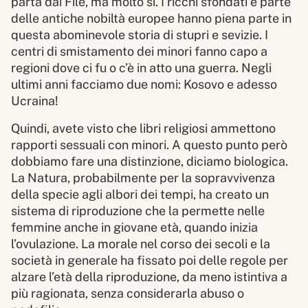
parta dai File, ma molto sì. I ricchi sfondati e parte
delle antiche nobiltà europee hanno piena parte in
questa abominevole storia di stupri e sevizie. I
centri di smistamento dei minori fanno capo a
regioni dove ci fu o c’è in atto una guerra. Negli
ultimi anni facciamo due nomi: Kosovo e adesso
Ucraina!
Quindi, avete visto che libri religiosi ammettono
rapporti sessuali con minori. A questo punto però
dobbiamo fare una distinzione, diciamo biologica.
La Natura, probabilmente per la sopravvivenza
della specie agli albori dei tempi, ha creato un
sistema di riproduzione che la permette nelle
femmine anche in giovane età, quando inizia
l’ovulazione. La morale nel corso dei secoli e la
società in generale ha fissato poi delle regole per
alzare l’età della riproduzione, da meno istintiva a
più ragionata, senza considerarla abuso o