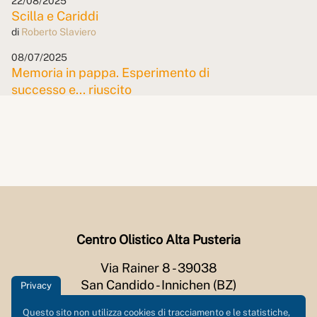
22/08/2025
Scilla e Cariddi
di
Roberto Slaviero
08/07/2025
Memoria in pappa. Esperimento di
successo e... riuscito
di
Roberto Slaviero
19/06/2025
SPID... dy Gonzales
di
Roberto Slaviero
09/05/2025
Da Ippona, un berbero
di
Roberto Slaviero
Centro Olistico Alta Pusteria
24/04/2025
Aprile non ti scoprire
Via Rainer 8 - 39038
di
Roberto Slaviero
San Candido - Innichen (BZ)
Privacy
22/03/2025
P.iva: 03057270211
Questo sito non utilizza cookies di tracciamento e le statistiche,
Rauwolfia serpentina e truffatori