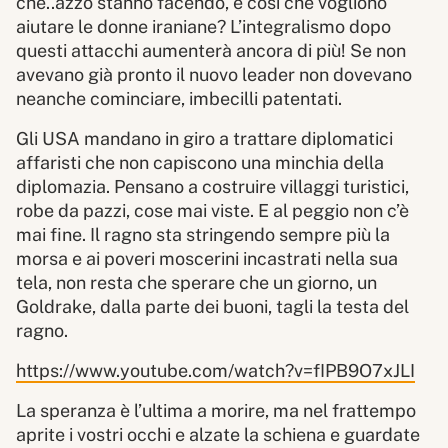
che..azzo stanno facendo, è così che vogliono
aiutare le donne iraniane? L’integralismo dopo
questi attacchi aumenterà ancora di più! Se non
avevano già pronto il nuovo leader non dovevano
neanche cominciare, imbecilli patentati.
Gli USA mandano in giro a trattare diplomatici
affaristi che non capiscono una minchia della
diplomazia. Pensano a costruire villaggi turistici,
robe da pazzi, cose mai viste. E al peggio non c’è
mai fine. Il ragno sta stringendo sempre più la
morsa e ai poveri moscerini incastrati nella sua
tela, non resta che sperare che un giorno, un
Goldrake, dalla parte dei buoni, tagli la testa del
ragno.
https://www.youtube.com/watch?v=fIPB9O7xJLI
La speranza è l’ultima a morire, ma nel frattempo
aprite i vostri occhi e alzate la schiena e guardate