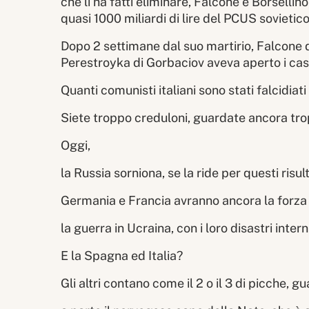
che li ha fatti eliminare, Falcone e Borsellin
quasi 1000 miliardi di lire del PCUS sovietico 
Dopo 2 settimane dal suo martirio, Falcone d
Perestroyka di Gorbaciov aveva aperto i cass
Quanti comunisti italiani sono stati falcidiat
Siete troppo creduloni, guardate ancora trop
Oggi,
la Russia sorniona, se la ride per questi risul
Germania e Francia avranno ancora la forza
la guerra in Ucraina, con i loro disastri intern
E la Spagna ed Italia?
Gli altri contano come il 2 o il 3 di picche, gu