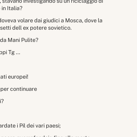
o, stavano investigando su un riciclaggio di
in Italia?
oveva volare dai giudici a Mosca, dove la
etti dell ex potere sovietico.
i da Mani Pulite?
pi Tg ...
tati europei!
 per continuare
i?
ardate i Pil dei vari paesi;