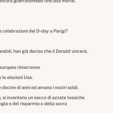
ancora guerrafondaio fino alla morte.
le celebrazioni del D-day a Parigi?
andoli, han già deciso che il Donald vincerà,
o europeo rimarranno
 le elezioni Usa.
decine di anni ed amano i nostri soldi.
nti, si inventano un sacco di azzate tossiche
ogia o del risparmio o della sovra