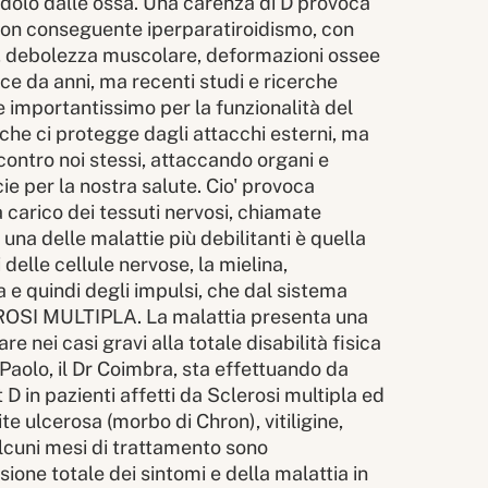
ndolo dalle ossa. Una carenza di D provoca
 con conseguente iperparatiroidismo, con
i, debolezza muscolare, deformazioni ossee
osce da anni, ma recenti studi e ricerche
 importantissimo per la funzionalità del
e ci protegge dagli attacchi esterni, ma
 contro noi stessi, attaccando organi e
ie per la nostra salute. Cio' provoca
a carico dei tessuti nervosi, chiamate
 delle malattie più debilitanti è quella
delle cellule nervose, la mielina,
e quindi degli impulsi, che dal sistema
EROSI MULTIPLA. La malattia presenta una
re nei casi gravi alla totale disabilità fisica
 Paolo, il Dr Coimbra, sta effettuando da
t D in pazienti affetti da Sclerosi multipla ed
te ulcerosa (morbo di Chron), vitiligine,
 alcuni mesi di trattamento sono
ione totale dei sintomi e della malattia in