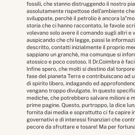
fossili, che stanno distruggendo il nostro pi
assolutamente rispettose dell'ambiente ch
sviluppate, perchè il petrolio è ancora la"mo
storia che ci hanno raccontato, le favole sc
volevano solo avere il comando sugli altri e 
auspicando che chi legge, passi le informazio
descritto, contatti inizialmente il proprio m
sappiano un granchè, ma comunque si infor
atossico e poco costoso. Il Dr.Coimbra è fac
Infine spero, che molti si destino dal tor
fase del pianeta Terra e contribuiscano ad u
di spirito libero, indagando ed approfondend
vengano troppo divulgate. In questo specifico
mediche, che potrebbero salvare milioni e mi
prime pagine. Questo, purtroppo, la dice lung
fornita dai media e soprattutto ci fa capire in
governativi e di interessi finanziari che contr
pecore da sfruttare e tosare! Ma per for