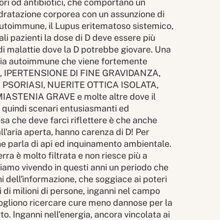
ori od antibiotici, che comportano un
idratazione corporea con un assunzione di
ia autoimmune, il Lupus eritematoso sistemico,
li pazienti la dose di D deve essere più
i malattie dove la D potrebbe giovare. Una
ttia autoimmune che viene fortemente
NE, IPERTENSIONE DI FINE GRAVIDANZA,
E PSORIASI, NUERITE OTTICA ISOLATA,
MIASTENIA GRAVE e molte altre dove il
 quindi scenari entusiasmanti ed
sa che deve farci riflettere è che anche
l'aria aperta, hanno carenza di D! Per
he parla di api ed inquinamento ambientale.
ra è molto filtrata e non riesce più a
iamo vivendo in questi anni un periodo che
dell'informazione, che soggiace ai poteri
 di milioni di persone, inganni nel campo
ogliono ricercare cure meno dannose per la
o. Inganni nell'energia, ancora vincolata ai