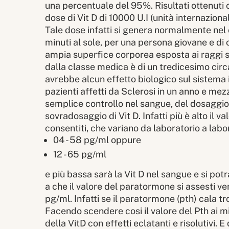
una percentuale del 95%. Risultati ottenuti c
dose di Vit D di 10000 U.I (unità internazional
Tale dose infatti si genera normalmente nel 
minuti al sole, per una persona giovane e di
ampia superfice corporea esposta ai raggi s
dalla classe medica è di un tredicesimo circ
avrebbe alcun effetto biologico sul sistema
pazienti affetti da Sclerosi in un anno e mez
semplice controllo nel sangue, del dosaggio
sovradosaggio di Vit D. Infatti più è alto il v
consentiti, che variano da laboratorio a lab
04 - 58 pg/ml oppure
12 - 65 pg/ml
e più bassa sarà la Vit D nel sangue e si potr
a che il valore del paratormone si assesti ve
pg/ml. Infatti se il paratormone (pth) cala tr
Facendo scendere cosi il valore del Pth ai mini
della VitD con effetti eclatanti e risolutivi