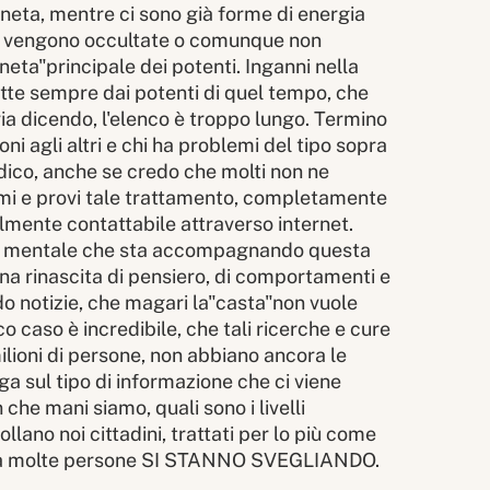
aneta, mentre ci sono già forme di energia
e vengono occultate o comunque non
neta"principale dei potenti. Inganni nella
ritte sempre dai potenti di quel tempo, che
via dicendo, l'elenco è troppo lungo. Termino
ni agli altri e chi ha problemi del tipo sopra
edico, anche se credo che molti non ne
mi e provi tale trattamento, completamente
ilmente contattabile attraverso internet.
pore mentale che sta accompagnando questa
na rinascita di pensiero, di comportamenti e
o notizie, che magari la"casta"non vuole
 caso è incredibile, che tali ricerche e cure
lioni di persone, non abbiano ancora le
a sul tipo di informazione che ci viene
 che mani siamo, quali sono i livelli
ollano noi cittadini, trattati per lo più come
tuna molte persone SI STANNO SVEGLIANDO.