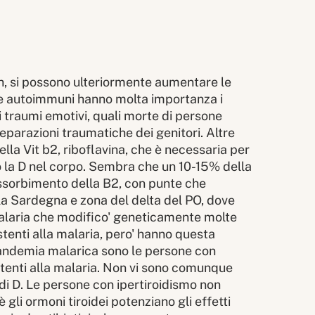
 Pth, si possono ulteriormente aumentare le
tie autoimmuni hanno molta importanza i
i traumi emotivi, quali morte di persone
separazioni traumatiche dei genitori. Altre
lla Vit b2, riboflavina, che è necessaria per
ano la D nel corpo. Sembra che un 10-15% della
assorbimento della B2, con punte che
o la Sardegna e zona del delta del PO, dove
malaria che modifico' geneticamente molte
stenti alla malaria, pero' hanno questa
e pandemia malarica sono le persone con
istenti alla malaria. Non vi sono comunque
 di D. Le persone con ipertiroidismo non
 gli ormoni tiroidei potenziano gli effetti