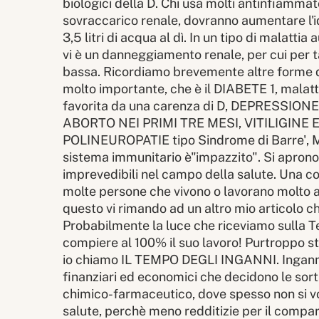
biologici della D. Chi usa molti antinfiammat
sovraccarico renale, dovranno aumentare l'
3,5 litri di acqua al dì. In un tipo di malatt
vi è un danneggiamento renale, per cui per ta
bassa. Ricordiamo brevemente altre forme d
molto importante, che è il DIABETE 1, mala
favorita da una carenza di D, DEPRESSIO
ABORTO NEI PRIMI TRE MESI, VITILIGINE 
POLINEUROPATIE tipo Sindrome di Barre', 
sistema immunitario è"impazzito". Si aprono
imprevedibili nel campo della salute. Una co
molte persone che vivono o lavorano molto al
questo vi rimando ad un altro mio articolo c
Probabilmente la luce che riceviamo sulla Ter
compiere al 100% il suo lavoro! Purtroppo st
io chiamo IL TEMPO DEGLI INGANNI. Inganni 
finanziari ed economici che decidono le sorti
chimico-farmaceutico, dove spesso non si v
salute, perchè meno redditizie per il compart