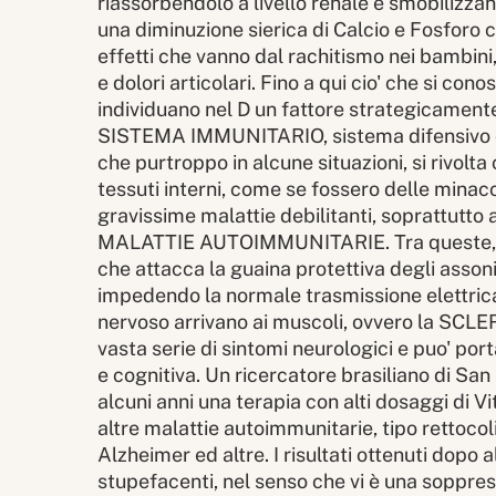
riassorbendolo a livello renale e smobilizza
una diminuzione sierica di Calcio e Fosforo
effetti che vanno dal rachitismo nei bambin
e dolori articolari. Fino a qui cio' che si con
individuano nel D un fattore strategicamente
SISTEMA IMMUNITARIO, sistema difensivo ch
che purtroppo in alcune situazioni, si rivolta
tessuti interni, come se fossero delle minacc
gravissime malattie debilitanti, soprattutto 
MALATTIE AUTOIMMUNITARIE. Tra queste, una
che attacca la guaina protettiva degli assoni 
impedendo la normale trasmissione elettrica 
nervoso arrivano ai muscoli, ovvero la SCL
vasta serie di sintomi neurologici e puo' porta
e cognitiva. Un ricercatore brasiliano di San
alcuni anni una terapia con alti dosaggi di Vi
altre malattie autoimmunitarie, tipo rettocoli
Alzheimer ed altre. I risultati ottenuti dopo
stupefacenti, nel senso che vi è una soppress