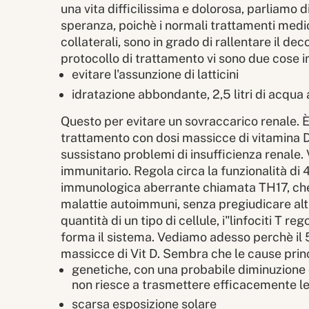
una vita difficilissima e dolorosa, parliamo d
speranza, poichè i normali trattamenti medici
collaterali, sono in grado di rallentare il de
protocollo di trattamento vi sono due cose im
evitare l'assunzione di latticini
idratazione abbondante, 2,5 litri di acqua a
Questo per evitare un sovraccarico renale. È
trattamento con dosi massicce di vitamina D,
sussistano problemi di insufficienza renale. 
immunitario. Regola circa la funzionalità di
immunologica aberrante chiamata TH17, che 
malattie autoimmuni, senza pregiudicare altr
quantità di un tipo di cellule, i"linfociti T 
forma il sistema. Vediamo adesso perchè il
massicce di Vit D. Sembra che le cause princi
genetiche, con una probabile diminuzione de
non riesce a trasmettere efficacemente le
scarsa esposizione solare