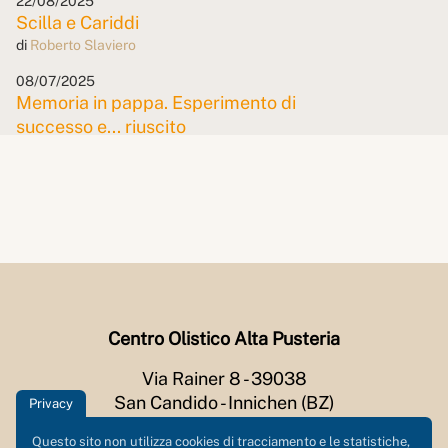
22/08/2025
Scilla e Cariddi
di
Roberto Slaviero
08/07/2025
Memoria in pappa. Esperimento di
successo e... riuscito
di
Roberto Slaviero
19/06/2025
SPID... dy Gonzales
di
Roberto Slaviero
09/05/2025
Da Ippona, un berbero
di
Roberto Slaviero
Centro Olistico Alta Pusteria
24/04/2025
Aprile non ti scoprire
Via Rainer 8 - 39038
di
Roberto Slaviero
San Candido - Innichen (BZ)
Privacy
22/03/2025
P.iva: 03057270211
Questo sito non utilizza cookies di tracciamento e le statistiche,
Rauwolfia serpentina e truffatori